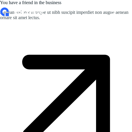
Skip
You have a friend in the business
to
Aenean sed lorem neque ut nibh suscipit imperdiet non augue aenean
content
ornare sit amet lectus.